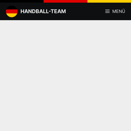
Zum
Inhalt
HANDBALL-TEAM
MENÜ
springen