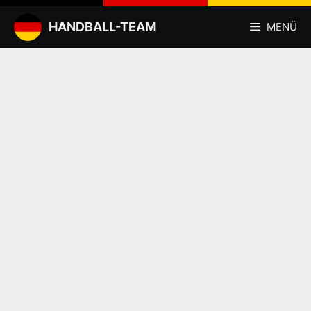
Zum
Inhalt
HANDBALL-TEAM
MENÜ
springen