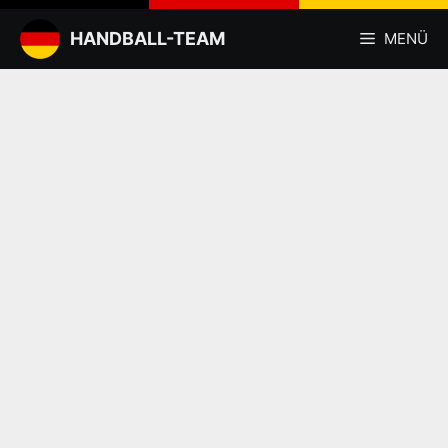
Zum
Inhalt
HANDBALL-TEAM
MENÜ
springen