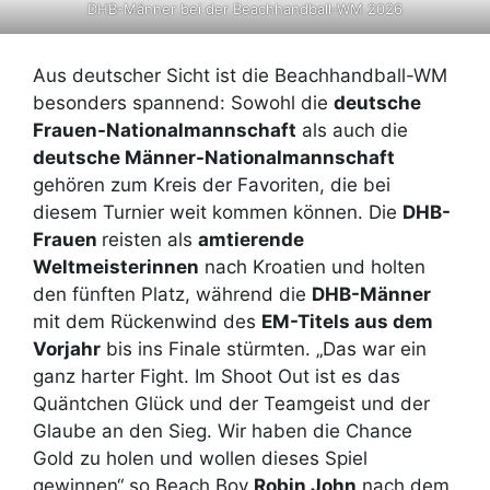
DHB-Männer bei der Beachhandball-WM 2026
Aus deutscher Sicht ist die Beachhandball-WM
besonders spannend: Sowohl die
deutsche
Frauen-Nationalmannschaft
als auch die
deutsche Männer-Nationalmannschaft
gehören zum Kreis der Favoriten, die bei
diesem Turnier weit kommen können. Die
DHB-
Frauen
reisten als
amtierende
Weltmeisterinnen
nach Kroatien und holten
den fünften Platz, während die
DHB-Männer
mit dem Rückenwind des
EM-Titels aus dem
Vorjahr
bis ins Finale stürmten. „Das war ein
ganz harter Fight. Im Shoot Out ist es das
Quäntchen Glück und der Teamgeist und der
Glaube an den Sieg. Wir haben die Chance
Gold zu holen und wollen dieses Spiel
gewinnen“ so Beach Boy
Robin John
nach dem