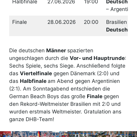
Halbfinale
27.06.2026
19:00
Deutschlan
– Argentinie
Finale
28.06.2026
20:00
Brasilien –
Deutschlan
Die deutschen
Männer
spazierten
ungeschlagen durch die
Vor- und Hauptrunde
:
Sechs Spiele, sechs Siege. Anschließend folgte
das
Viertelfinale
gegen Dänemark (2:0) und
das
Halbfinale
am Abend gegen Argentinien
(2:1). Am Sonntagabend entschieden die
German Beach Boys das große
Finale
gegen
den Rekord-Weltmeister Brasilien mit 2:0 und
wurden erstmals Weltmeister. Gratulation ans
ganze DHB-Team!