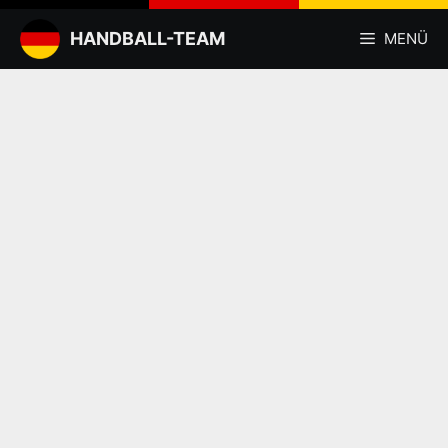
Zum
Inhalt
HANDBALL-TEAM
MENÜ
springen