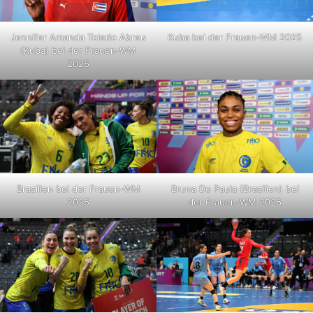
Jennifer Amanda Toledo Abreu
Kuba bei der Frauen-WM 2025
(Kuba) bei der Frauen-WM
2025
Brasilien bei der Frauen-WM
Bruna De Paula (Brasilien) bei
2025
der Frauen-WM 2025