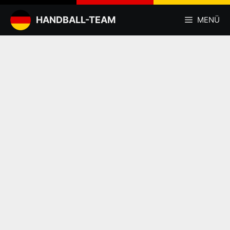
Zum
Inhalt
HANDBALL-TEAM
MENÜ
springen