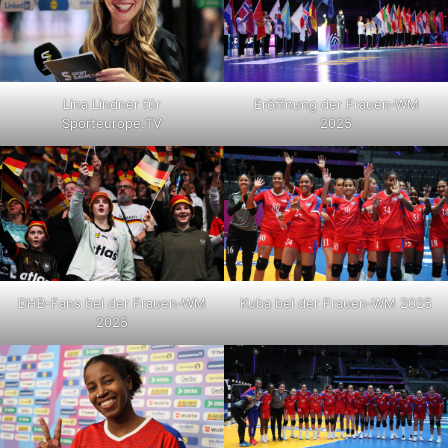
Lina Lindner für
Eröffnung der Frauen-WM
Sporteurope.TV
2025
DHB-Fans bei der Frauen-WM
Kuba bei der Frauen-WM 2025
2025