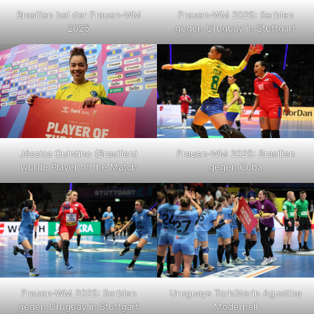
Brasilien bei der Frauen-WM
Frauen-WM 2025: Serbien
2025
gegen Uruguay in Stuttgart
Jéssica Quintino (Brasilien)
Frauen-WM 2025: Brasilien
wurde Player of the Match
gegen Cuba
Frauen-WM 2025: Serbien
Uruguays Torhüterin Agustina
gegen Uruguay in Stuttgart
Modernell